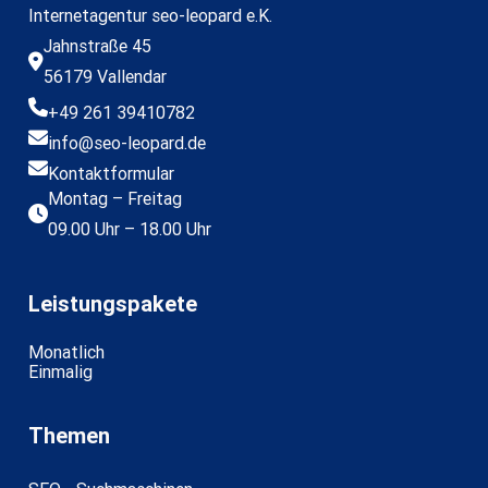
Internetagentur seo-leopard e.K.
Jahnstraße 45

56179 Vallendar

+49 261 39410782

info@seo-leopard.de

Kontaktformular
Montag – Freitag

09.00 Uhr – 18.00 Uhr
Leistungspakete
Monatlich
Einmalig
Themen