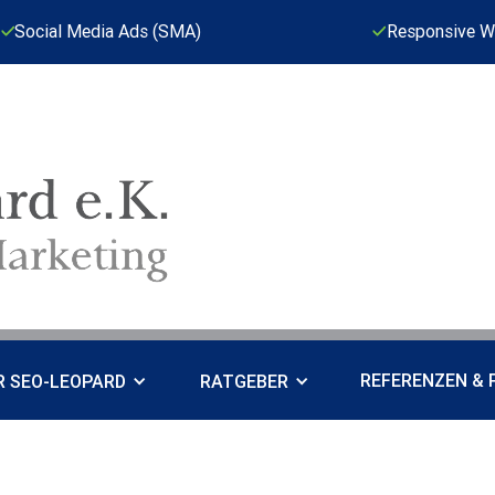
Social Media Ads (SMA)
Responsive W
chmaschinenwerbung (SEA)
Suchmaschinenwerbung (SEA)
REFERENZEN & 
R SEO-LEOPARD
RATGEBER