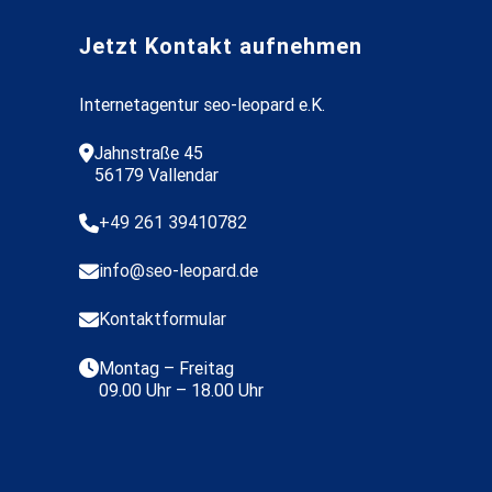
Jetzt Kontakt aufnehmen
Internetagentur seo-leopard e.K.
Jahnstraße 45

56179 Vallendar
+49 261 39410782

info@seo-leopard.de

Kontaktformular

Montag – Freitag

09.00 Uhr – 18.00 Uhr